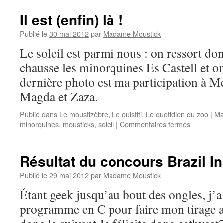
Il est (enfin) là !
Publié le
30 mai 2012
par
Madame Moustick
Le soleil est parmi nous : on ressort don
chausse les minorquines Es Castell et o
dernière photo est ma participation à M
Magda et Zaza.
Publié dans
Le moustizèbre
,
Le ouistiti
,
Le quotidien du zoo
|
Ma
minorquines
,
mousticks
,
soleil
|
Commentaires fermés
sur
Il
est
(enfin)
Résultat du concours Brazil In
là
!
Publié le
29 mai 2012
par
Madame Moustick
Étant geek jusqu’au bout des ongles, j’ai
programme en C pour faire mon tirage al