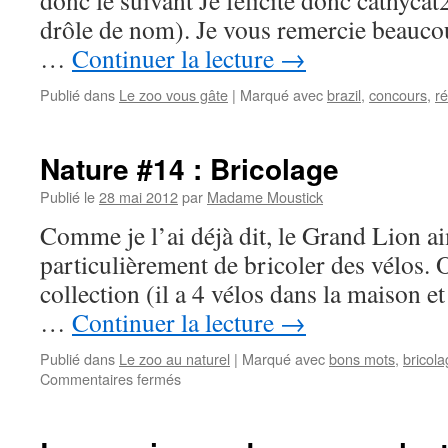
donc le suivant Je félicite donc cathycat
drôle de nom). Je vous remercie beaucou
…
Continuer la lecture
→
Publié dans
Le zoo vous gâte
|
Marqué avec
brazil
,
concours
,
ré
Nature #14 : Bricolage
Publié le
28 mai 2012
par
Madame Moustick
Comme je l’ai déjà dit, le Grand Lion ai
particulièrement de bricoler des vélos. 
collection (il a 4 vélos dans la maison et
…
Continuer la lecture
→
Publié dans
Le zoo au naturel
|
Marqué avec
bons mots
,
bricol
Commentaires fermés
sur
Nature
#14
: