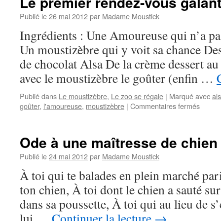
Le premier rendez-vous galant
Bricolage
Publié le
26 mai 2012
par
Madame Moustick
Ingrédients : Une Amoureuse qui n’a pa
Un moustizèbre qui y voit sa chance Des
de chocolat Alsa De la crème dessert au
avec le moustizèbre le goûter (enfin …
Publié dans
Le moustizèbre
,
Le zoo se régale
|
Marqué avec
al
goûter
,
l'amoureuse
,
moustizèbre
|
Commentaires fermés
sur
Le
premie
rendez
Ode à une maîtresse de chien
vous
galant
Publié le
24 mai 2012
par
Madame Moustick
:
À toi qui te balades en plein marché pari
Recett
ton chien, À toi dont le chien a sauté sur
dans sa poussette, À toi qui au lieu de s
lui …
Continuer la lecture
→