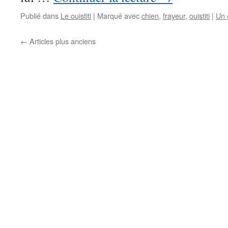
Publié dans
Le ouistiti
|
Marqué avec
chien
,
frayeur
,
ouistiti
|
Un 
←
Articles plus anciens