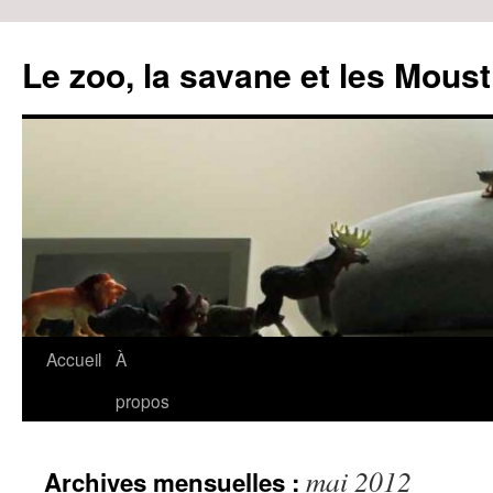
Le zoo, la savane et les Moust
Accueil
À
Aller
propos
au
contenu
mai 2012
Archives mensuelles :