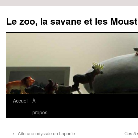
Le zoo, la savane et les Moust
Accueil
À
Aller
propos
au
contenu
←
Aïlo une odyssée en Laponie
Ces 5 