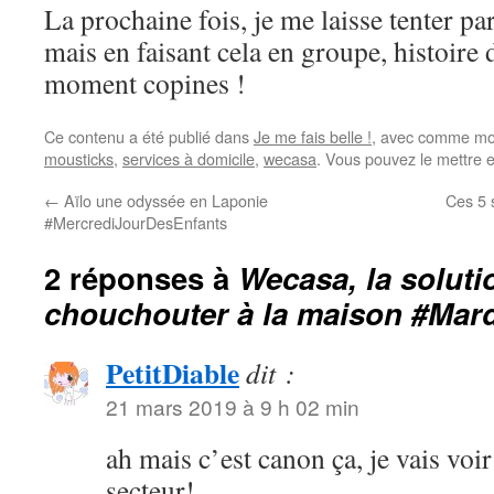
La prochaine fois, je me laisse tenter p
mais en faisant cela en groupe, histoire 
moment copines !
Ce contenu a été publié dans
Je me fais belle !
, avec comme mot
mousticks
,
services à domicile
,
wecasa
. Vous pouvez le mettre 
←
Aïlo une odyssée en Laponie
Ces 5 
#MercrediJourDesEnfants
2 réponses à
Wecasa, la soluti
chouchouter à la maison #Mar
PetitDiable
dit :
21 mars 2019 à 9 h 02 min
ah mais c’est canon ça, je vais voi
secteur!