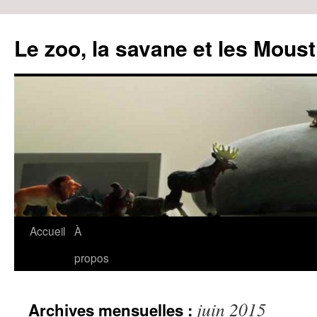
Le zoo, la savane et les Moust
Accueil
À
Aller
propos
au
contenu
juin 2015
Archives mensuelles :