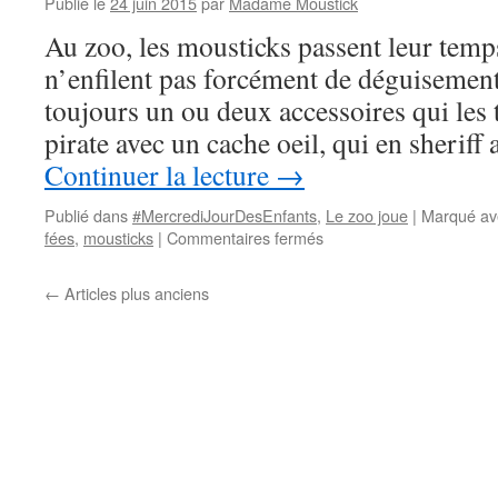
Publié le
24 juin 2015
par
Madame Moustick
Au zoo, les mousticks passent leur temps
n’enfilent pas forcément de déguisemen
toujours un ou deux accessoires qui les
pirate avec un cache oeil, qui en sheriff
Continuer la lecture
→
Publié dans
#MercrediJourDesEnfants
,
Le zoo joue
|
Marqué av
fées
,
mousticks
|
Commentaires fermés
sur
Le
déguisement
←
Articles plus anciens
élevé
au
rang
d’art
par
Du
riffifi
chez
les