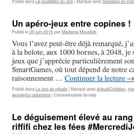
Publié dans
Le quotidien du zoo
|
Marqué avec
Semaine en ins
Un apéro-jeux entre copines !
Publié le
25 juin 2015
par
Madame Moustick
Vous l’avez peut-être déjà remarqué, j’a
à la belote, aux 1000 bornes, à 2048, je 
jeux que j’apprécie particulièrement son
SmartGames, où tout dépend de notre ca
raisonnement …
Continuer la lecture
Publié dans
Le zoo se régale
|
Marqué avec
#JeudiCréation
,
ma
wonderful pistachios
|
Commentaires fermés
sur
Un
apéro-
jeux
Le déguisement élevé au rang 
entre
riffifi chez les fées #Mercred
copines
!