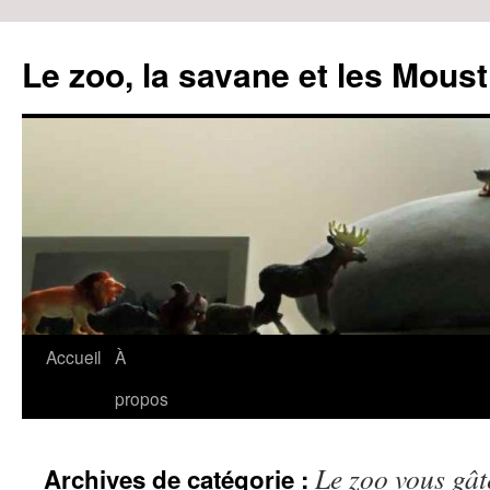
Le zoo, la savane et les Moust
Accueil
À
Aller
propos
au
contenu
Le zoo vous gât
Archives de catégorie :