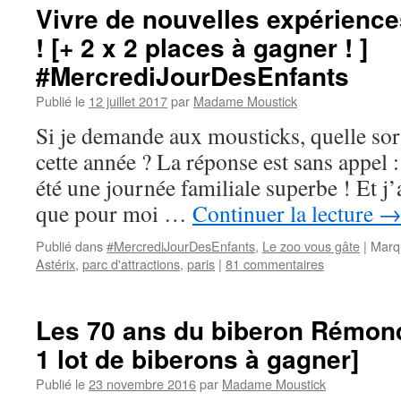
Vivre de nouvelles expérience
! [+ 2 x 2 places à gagner ! ]
#MercrediJourDesEnfants
Publié le
12 juillet 2017
par
Madame Moustick
Si je demande aux mousticks, quelle sort
cette année ? La réponse est sans appel : 
été une journée familiale superbe ! Et j
que pour moi …
Continuer la lecture
Publié dans
#MercrediJourDesEnfants
,
Le zoo vous gâte
|
Marq
Astérix
,
parc d'attractions
,
paris
|
81 commentaires
Les 70 ans du biberon Rémond, 
1 lot de biberons à gagner]
Publié le
23 novembre 2016
par
Madame Moustick