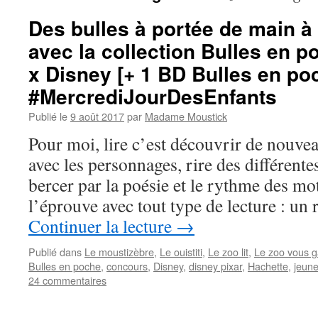
Des bulles à portée de main 
avec la collection Bulles en 
x Disney [+ 1 BD Bulles en po
#MercrediJourDesEnfants
Publié le
9 août 2017
par
Madame Moustick
Pour moi, lire c’est découvrir de nouve
avec les personnages, rire des différentes
bercer par la poésie et le rythme des mo
l’éprouve avec tout type de lecture : u
Continuer la lecture
→
Publié dans
Le moustizèbre
,
Le ouistiti
,
Le zoo lit
,
Le zoo vous g
Bulles en poche
,
concours
,
Disney
,
disney pixar
,
Hachette
,
jeun
24 commentaires