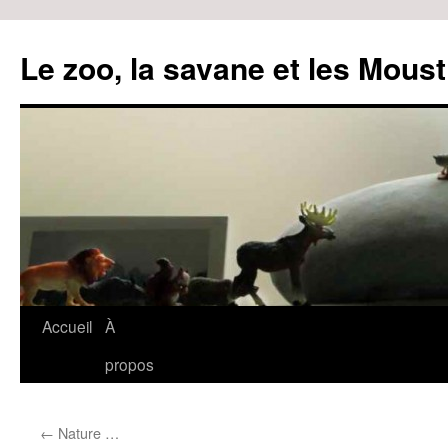
Le zoo, la savane et les Moust
Accueil
À
Aller
propos
au
contenu
←
Nature …