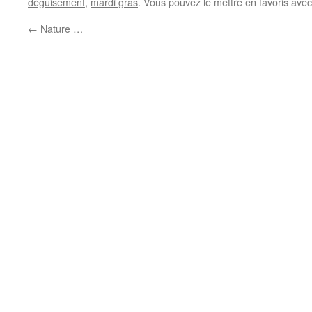
déguisement
,
mardi gras
. Vous pouvez le mettre en favoris ave
←
Nature …