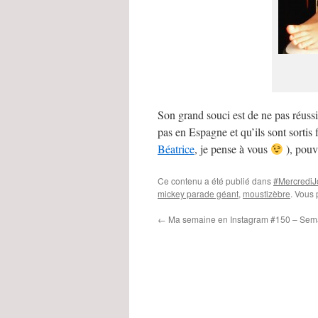
Son grand souci est de ne pas réussi
pas en Espagne et qu’ils sont sortis 
Béatrice
, je pense à vous
), pouva
Ce contenu a été publié dans
#MercrediJ
mickey parade géant
,
moustizèbre
. Vous 
←
Ma semaine en Instagram #150 – Sem