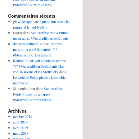
#MercrediJourDesEnfants
Commentaires récents
gb whatsapp
dans
Quand ton mec a la
grippe, il te faut Netflix
EloEil
dans
Son cartable Poids Plume,
un an après #MercrediJourdesEnfants
danslapeaudunefille
dans
Rentrée ?
mais qui a parlé de rentrée ???
#MercrediJourDesEnfants
Rentrée ? mais qui a parlé de rentrée
??? #MercrediJourDesEnfants | Le
zoo, la savane et les Mousticks
dans
Le cartable Poids plume : le cartable
increvable
Mimouboubou
dans
Son cartable
Poids Plume, un an après
#MercrediJourdesEnfants
Archives
octobre 2019
août 2019
avril 2019
mars 2019
janvier 2019