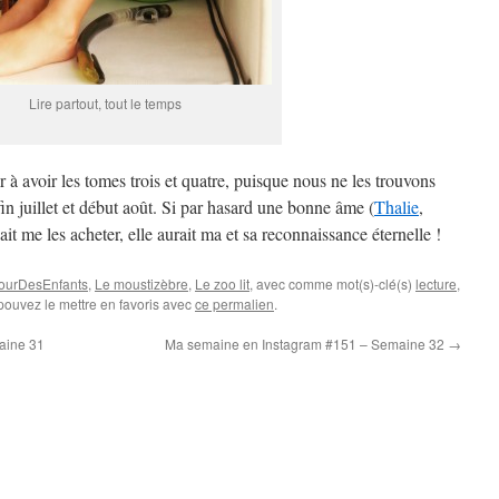
Lire partout, tout le temps
r à avoir les tomes trois et quatre, puisque nous ne les trouvons
fin juillet et début août. Si par hasard une bonne âme (
Thalie
,
it me les acheter, elle aurait ma et sa reconnaissance éternelle !
ourDesEnfants
,
Le moustizèbre
,
Le zoo lit
, avec comme mot(s)-clé(s)
lecture
,
pouvez le mettre en favoris avec
ce permalien
.
aine 31
Ma semaine en Instagram #151 – Semaine 32
→