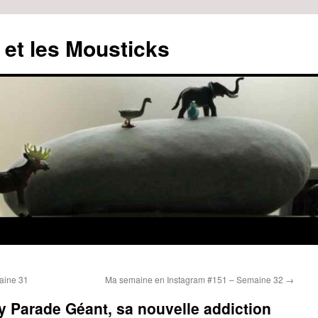
 et les Mousticks
aine 31
Ma semaine en Instagram #151 – Semaine 32
→
y Parade Géant, sa nouvelle addiction