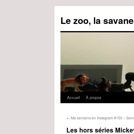
Le zoo, la savane
Accueil
À propos
Aller
au
←
Ma semaine en Instagram #150 – Sem
contenu
Les hors séries Micke