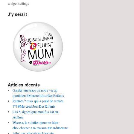
widget settings
J’y serai !
Articles récents
Garder une trace de notre vie au
quotidien #MercrediJourDesEnfants
Rentrée ? mais qui a parlé de rentrée
??? #MercrediJourDesEnfants
Ces 5 signes que mon fils est en
sixième
Wecasa, la solution pour se faire
chouchouter à la maison #MardiBeauté
Aïlo une odyssée en Laponie