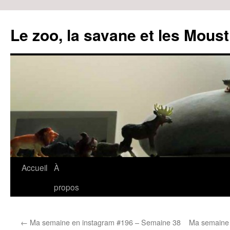
Le zoo, la savane et les Moust
Accueil
À
Aller
propos
au
contenu
←
Ma semaine en instagram #196 – Semaine 38
Ma semaine 