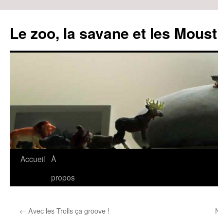
Le zoo, la savane et les Moust
Accueil
À
Aller
propos
au
contenu
←
Avec les Trolls ça groove !