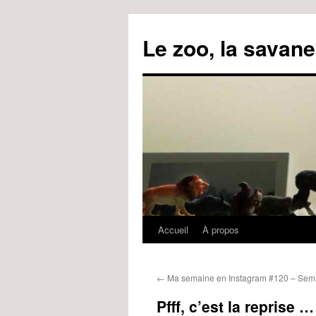
Le zoo, la savane
Accueil
À propos
Aller
au
←
Ma semaine en Instagram #120 – Sem
contenu
Pfff, c’est la reprise …