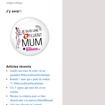
widget settings
J’y serai !
Articles récents
Garder une trace de notre vie au
quotidien #MercrediJourDesEnfants
Rentrée ? mais qui a parlé de rentrée
??? #MercrediJourDesEnfants
Ces 5 signes que mon fils est en
sixième
Wecasa, la solution pour se faire
chouchouter à la maison #MardiBeauté
Aïlo une odyssée en Laponie