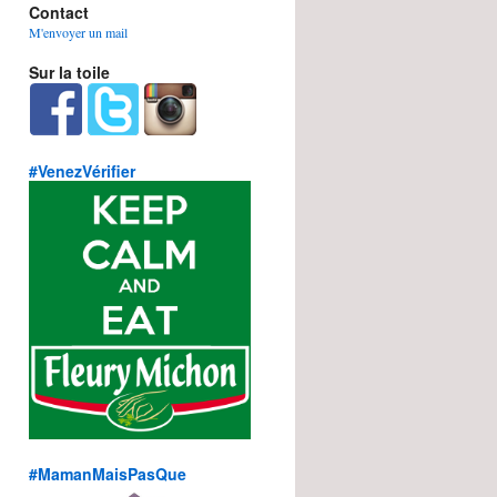
Contact
M'envoyer un mail
Sur la toile
#VenezVérifier
#MamanMaisPasQue