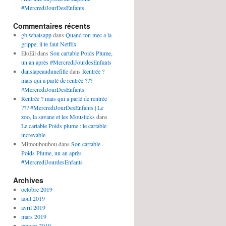
#MercrediJourDesEnfants
Commentaires récents
gb whatsapp
dans
Quand ton mec a la
grippe, il te faut Netflix
EloEil
dans
Son cartable Poids Plume,
un an après #MercrediJourdesEnfants
danslapeaudunefille
dans
Rentrée ?
mais qui a parlé de rentrée ???
#MercrediJourDesEnfants
Rentrée ? mais qui a parlé de rentrée
??? #MercrediJourDesEnfants | Le
zoo, la savane et les Mousticks
dans
Le cartable Poids plume : le cartable
increvable
Mimouboubou
dans
Son cartable
Poids Plume, un an après
#MercrediJourdesEnfants
Archives
octobre 2019
août 2019
avril 2019
mars 2019
janvier 2019