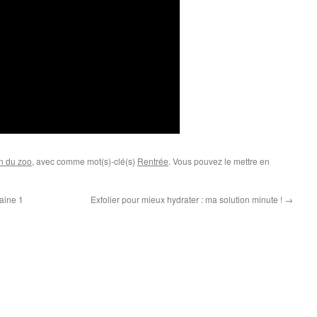
n du zoo
, avec comme mot(s)-clé(s)
Rentrée
. Vous pouvez le mettre en
aine 1
Exfolier pour mieux hydrater : ma solution minute !
→