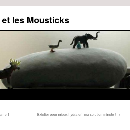
 et les Mousticks
aine 1
Exfolier pour mieux hydrater : ma solution minute !
→