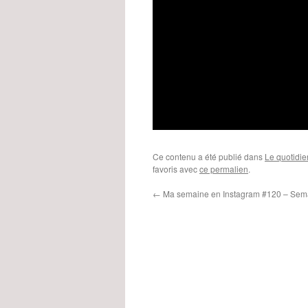
Ce contenu a été publié dans
Le quotidie
favoris avec
ce permalien
.
←
Ma semaine en Instagram #120 – Sem