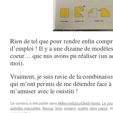
Rien de tel que pour rendre enfin comp
d’emploi ! Il y a une dizaine de modèles :
coeur… que nus avons pu réaliser (un 
moi).
Vraiment, je suis ravie de la combinaiso
qui m’ont permis de me détendre face à 
m’amuser avec le ouistiti !
Ce contenu a été publié dans
#MercrediJourDesEnfants
,
Le zoo
activités manuelles
,
fleurus
,
livre
,
origami
,
ouistiti
,
père castor
. V