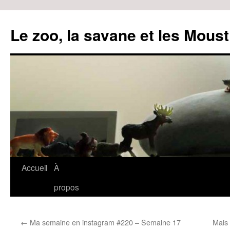
Le zoo, la savane et les Moust
Accueil
À
Aller
propos
au
contenu
←
Ma semaine en instagram #220 – Semaine 17
Mais 