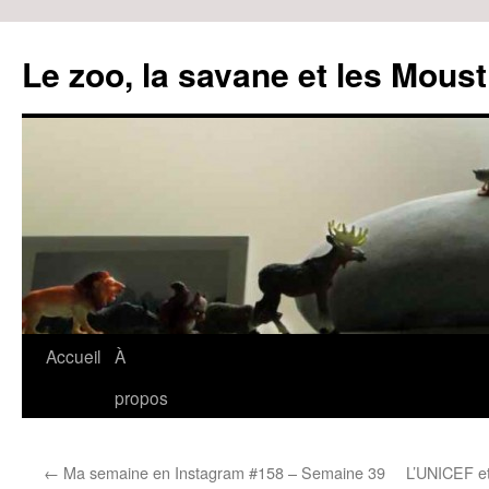
Le zoo, la savane et les Moust
Accueil
À
Aller
propos
au
contenu
←
Ma semaine en Instagram #158 – Semaine 39
L’UNICEF et