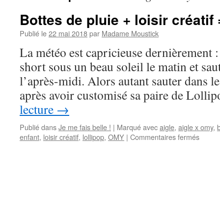
Bottes de pluie + loisir créati
Publié le
22 mai 2018
par
Madame Moustick
La météo est capricieuse dernièrement :
short sous un beau soleil le matin et sau
l’après-midi. Alors autant sauter dans l
après avoir customisé sa paire de Loll
lecture
→
Publié dans
Je me fais belle !
|
Marqué avec
aigle
,
aigle x omy
,
enfant
,
loisir créatif
,
lollipop
,
OMY
|
Commentaires fermés
sur
Bottes
de
pluie
+
loisir
créatif
=
Aigle