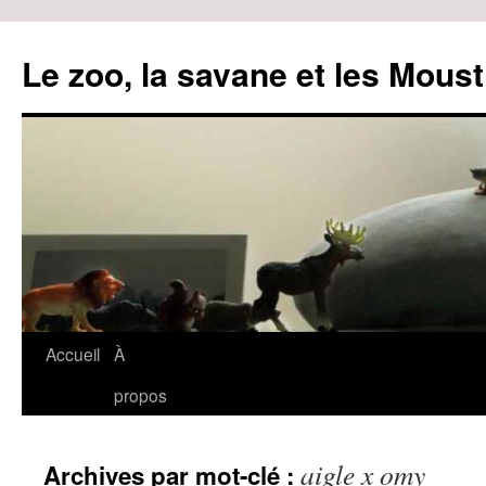
Le zoo, la savane et les Moust
Accueil
À
Aller
propos
au
contenu
aigle x omy
Archives par mot-clé :