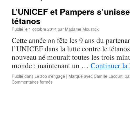
L’UNICEF et Pampers s’unissen
tétanos
Publié le
1 octobre 2014
par
Madame Moustick
Cette année on fête les 9 ans du partena
l’UNICEF dans la lutte contre le tétanos.
nouveau né mourait toutes les trois minu
monde ; maintenant un …
Continuer la 
Publié dans
Le zoo s'engage
|
Marqué avec
Camille Lacourt
,
pa
Commentaires fermés
sur
L’UNICEF
et
Pampers
s’unissent
contre
le
tétanos