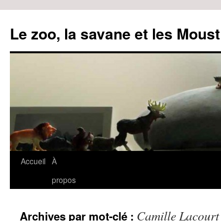
Le zoo, la savane et les Moust
Accueil
À
Aller
propos
au
contenu
Camille Lacourt
Archives par mot-clé :