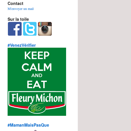
Contact
M'envoyer un mail
Sur la toile
#VenezVérifier
#MamanMaisPasQue