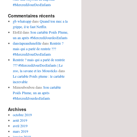
#MercrediJourDesEnfants
Commentaires récents
gb whatsapp
dans
Quand ton mec a la
grippe, il te faut Netflix
EloEil
dans
Son cartable Poids Plume,
un an après #MercrediJourdesEnfants
danslapeaudunefille
dans
Rentrée ?
mais qui a parlé de rentrée ???
#MercrediJourDesEnfants
Rentrée ? mais qui a parlé de rentrée
??? #MercrediJourDesEnfants | Le
zoo, la savane et les Mousticks
dans
Le cartable Poids plume : le cartable
increvable
Mimouboubou
dans
Son cartable
Poids Plume, un an après
#MercrediJourdesEnfants
Archives
octobre 2019
août 2019
avril 2019
mars 2019
janvier 2019