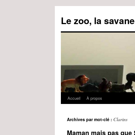
Le zoo, la savane
Accueil
À propos
Aller
au
Clarins
Archives par mot-clé :
contenu
Maman mais pas que S