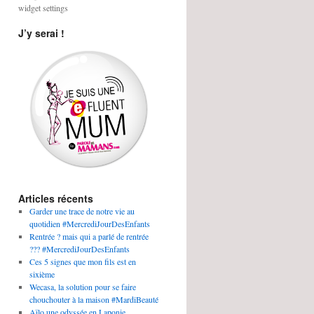
widget settings
J’y serai !
Articles récents
Garder une trace de notre vie au
quotidien #MercrediJourDesEnfants
Rentrée ? mais qui a parlé de rentrée
??? #MercrediJourDesEnfants
Ces 5 signes que mon fils est en
sixième
Wecasa, la solution pour se faire
chouchouter à la maison #MardiBeauté
Aïlo une odyssée en Laponie