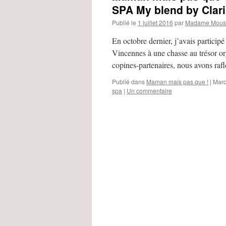
SPA My blend by Clar
Publié le
1 juillet 2016
par
Madame Moust
En octobre dernier, j’avais participé
Vincennes à une chasse au trésor or
copines-partenaires, nous avons raf
Publié dans
Maman mais pas que !
|
Marq
spa
|
Un commentaire