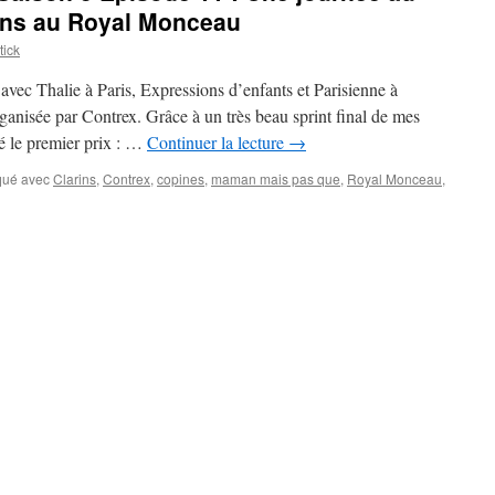
ins au Royal Monceau
ick
 avec Thalie à Paris, Expressions d’enfants et Parisienne à
ganisée par Contrex. Grâce à un très beau sprint final de mes
lé le premier prix : …
Continuer la lecture
→
ué avec
Clarins
,
Contrex
,
copines
,
maman mais pas que
,
Royal Monceau
,