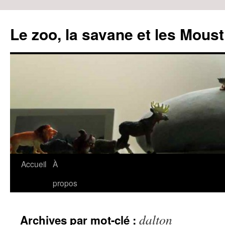
Le zoo, la savane et les Moust
Accueil
À
Aller
propos
au
contenu
dalton
Archives par mot-clé :