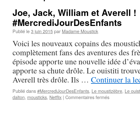
Joe, Jack, William et Averell !
#MercrediJourDesEnfants
Publié le
3 juin 2015
par
Madame Moustick
Voici les nouveaux copains des moustic
complètement fans des aventures des fr
épisode apporte une nouvelle idée d’év
apporte sa chute drôle. Le ouistiti trouve
Averell très drôle. Ils …
Continuer la le
Publié dans
#MercrediJourDesEnfants
,
Le moustizèbre
,
Le ouist
dalton
,
mousticks
,
Netflix
|
Commentaires fermés
sur
Joe,
Jack,
William
et
Averell
!