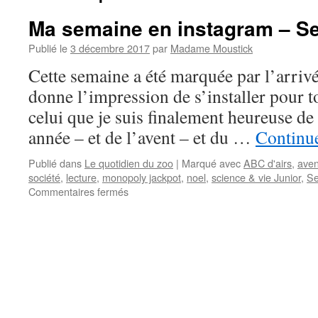
Ma semaine en instagram – S
Publié le
3 décembre 2017
par
Madame Moustick
Cette semaine a été marquée par l’arriv
donne l’impression de s’installer pour to
celui que je suis finalement heureuse de
année – et de l’avent – et du …
Continue
Publié dans
Le quotidien du zoo
|
Marqué avec
ABC d'airs
,
aven
société
,
lecture
,
monopoly jackpot
,
noel
,
science & vie Junior
,
Se
Commentaires fermés
sur
Ma
semaine
en
instagram
–
Semaine
48