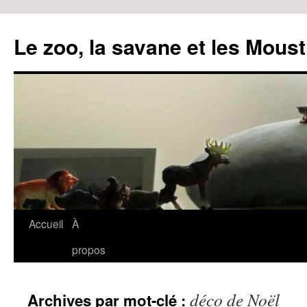
Le zoo, la savane et les Moust
Accueil
À
Aller
propos
au
contenu
déco de Noël
Archives par mot-clé :