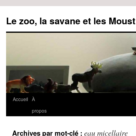
Le zoo, la savane et les Moust
Accueil
À
Aller
propos
au
contenu
eau micellaire
Archives par mot-clé :