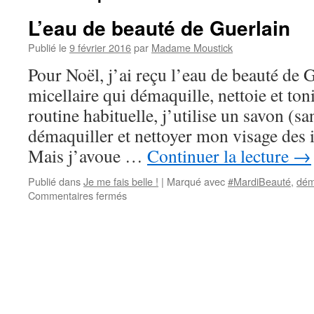
L’eau de beauté de Guerlain
Publié le
9 février 2016
par
Madame Moustick
Pour Noël, j’ai reçu l’eau de beauté de 
micellaire qui démaquille, nettoie et ton
routine habituelle, j’utilise un savon (
démaquiller et nettoyer mon visage des
Mais j’avoue …
Continuer la lecture
→
Publié dans
Je me fais belle !
|
Marqué avec
#MardiBeauté
,
dém
Commentaires fermés
sur
L’eau
de
beauté
de
Guerlain