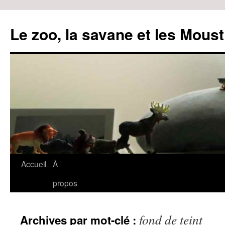
Le zoo, la savane et les Moust
Accueil
À
Aller
propos
au
contenu
fond de teint
Archives par mot-clé :