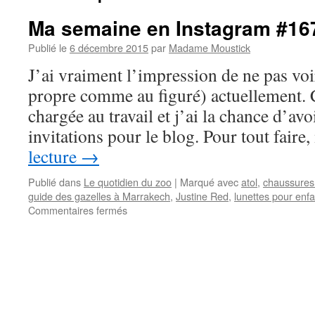
Ma semaine en Instagram #16
Publié le
6 décembre 2015
par
Madame Moustick
J’ai vraiment l’impression de ne pas voir
propre comme au figuré) actuellement. C
chargée au travail et j’ai la chance d’avo
invitations pour le blog. Pour tout fair
lecture
→
Publié dans
Le quotidien du zoo
|
Marqué avec
atol
,
chaussures
guide des gazelles à Marrakech
,
Justine Red
,
lunettes pour enfa
Commentaires fermés
sur
Ma
semaine
en
Instagram
#167
–
Semaine