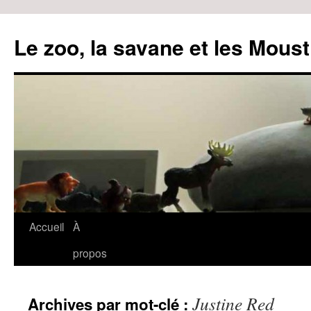
Le zoo, la savane et les Moust
Accueil
À
Aller
propos
au
contenu
Justine Red
Archives par mot-clé :