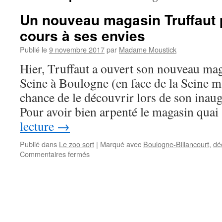
Un nouveau magasin Truffaut p
cours à ses envies
Publié le
9 novembre 2017
par
Madame Moustick
Hier, Truffaut a ouvert son nouveau mag
Seine à Boulogne (en face de la Seine mu
chance de le découvrir lors de son inaug
Pour avoir bien arpenté le magasin qua
lecture
→
Publié dans
Le zoo sort
|
Marqué avec
Boulogne-Billancourt
,
dé
Commentaires fermés
sur
Un
nouveau
magasin
Truffaut
pour
laisser