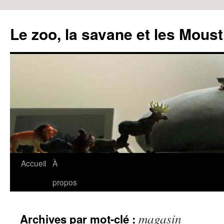
Le zoo, la savane et les Moust
Accueil
À
Aller
propos
au
contenu
magasin
Archives par mot-clé :