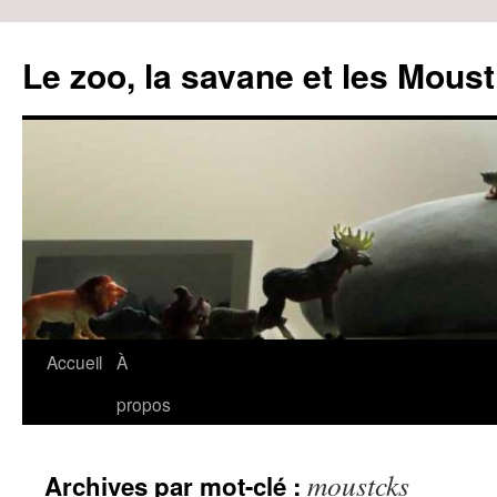
Le zoo, la savane et les Moust
Accueil
À
Aller
propos
au
contenu
moustcks
Archives par mot-clé :