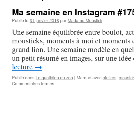
Ma semaine en Instagram #17
Publié le
31 janvier 2016
par
Madame Moustick
Une semaine équilibrée entre boulot, acti
mousticks, moments à moi et moments en 
grand lion. Une semaine modèle en que
un petit résumé en images, sur une idé
lecture
→
Publié dans
Le quotidien du zoo
|
Marqué avec
ateliers
,
moustc
Commentaires fermés
sur
Ma
semaine
en
Instagram
#175
–
Semaine
5