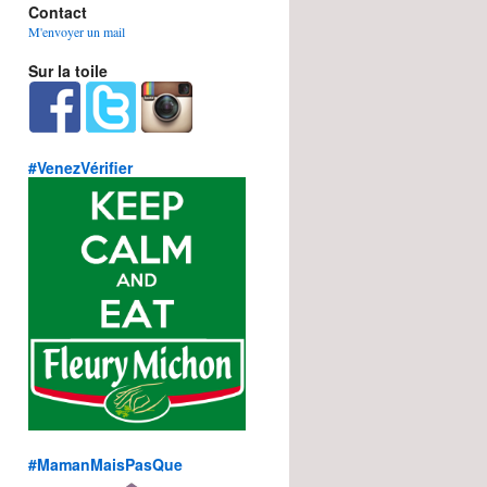
Contact
M'envoyer un mail
Sur la toile
#VenezVérifier
#MamanMaisPasQue