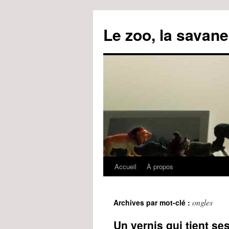
Le zoo, la savane
Accueil
À propos
Aller
au
ongles
Archives par mot-clé :
contenu
Un vernis qui tient s