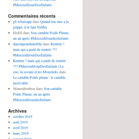
#MercrediJourDesEnfants
Commentaires récents
gb whatsapp
dans
Quand ton mec a la
grippe, il te faut Netflix
EloEil
dans
Son cartable Poids Plume,
un an après #MercrediJourdesEnfants
danslapeaudunefille
dans
Rentrée ?
mais qui a parlé de rentrée ???
#MercrediJourDesEnfants
Rentrée ? mais qui a parlé de rentrée
??? #MercrediJourDesEnfants | Le
zoo, la savane et les Mousticks
dans
Le cartable Poids plume : le cartable
increvable
Mimouboubou
dans
Son cartable
Poids Plume, un an après
#MercrediJourdesEnfants
Archives
octobre 2019
août 2019
avril 2019
mars 2019
janvier 2019