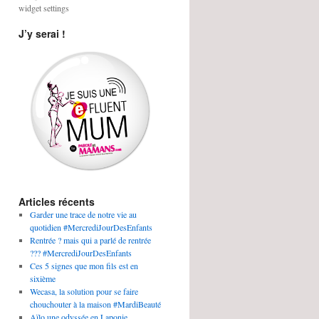
widget settings
J’y serai !
Articles récents
Garder une trace de notre vie au
quotidien #MercrediJourDesEnfants
Rentrée ? mais qui a parlé de rentrée
??? #MercrediJourDesEnfants
Ces 5 signes que mon fils est en
sixième
Wecasa, la solution pour se faire
chouchouter à la maison #MardiBeauté
Aïlo une odyssée en Laponie