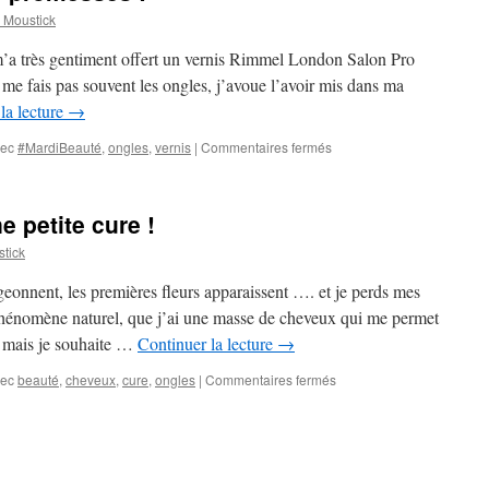
Moustick
m’a très gentiment offert un vernis Rimmel London Salon Pro
e me fais pas souvent les ongles, j’avoue l’avoir mis dans ma
la lecture
→
vec
#MardiBeauté
,
ongles
,
vernis
|
Commentaires fermés
sur
Un
vernis
qui
 petite cure !
tient
ses
tick
promesses
!
geonnent, les premières fleurs apparaissent …. et je perds mes
 phénomène naturel, que j’ai une masse de cheveux qui me permet
, mais je souhaite …
Continuer la lecture
→
vec
beauté
,
cheveux
,
cure
,
ongles
|
Commentaires fermés
sur
Vous
prendrez
bien
une
petite