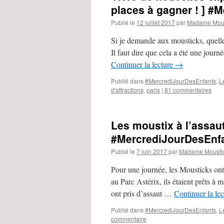
places à gagner ! ] #
Publié le
12 juillet 2017
par
Madame Mous
Si je demande aux mousticks, quelle 
Il faut dire que cela a été une jour
Continuer la lecture
→
Publié dans
#MercrediJourDesEnfants
,
L
d'attractions
,
paris
|
81 commentaires
Les moustix à l’assaut
#MercrediJourDesEnf
Publié le
7 juin 2017
par
Madame Mousti
Pour une journée, les Mousticks ont
au Parc Astérix, ils étaient prêts à 
ont pris d’assaut …
Continuer la le
Publié dans
#MercrediJourDesEnfants
,
L
commentaire