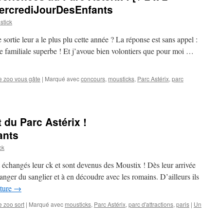
MercrediJourDesEnfants
tick
sortie leur a le plus plu cette année ? La réponse est sans appel :
née familiale superbe ! Et j’avoue bien volontiers que pour moi …
e zoo vous gâte
|
Marqué avec
concours
,
mousticks
,
Parc Astérix
,
parc
 du Parc Astérix !
ants
ck
 échangés leur ck et sont devenus des Moustix ! Dès leur arrivée
manger du sanglier et à en découdre avec les romains. D’ailleurs ils
cture
→
e zoo sort
|
Marqué avec
mousticks
,
Parc Astérix
,
parc d'attractions
,
paris
|
Un