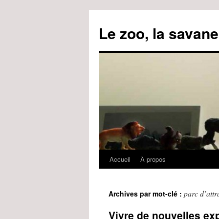
Le zoo, la savane
Accueil
À propos
Aller
au
parc d’attr
Archives par mot-clé :
contenu
Vivre de nouvelles exp