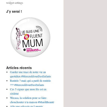
widget settings
J’y serai !
Articles récents
Garder une trace de notre vie au
quotidien #MercrediJourDesEnfants
Rentrée ? mais qui a parlé de rentrée
??? #MercrediJourDesEnfants
Ces 5 signes que mon fils est en
sixième
Wecasa, la solution pour se faire
chouchouter à la maison #MardiBeauté
Aïlo une odyssée en Laponie