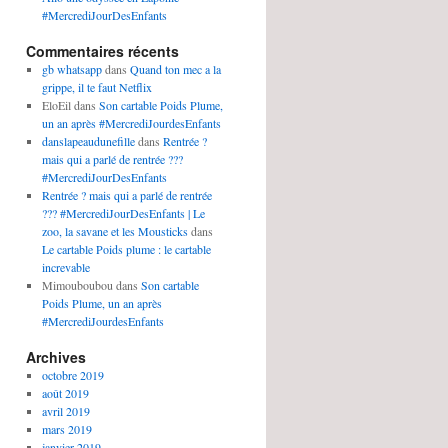
#MercrediJourDesEnfants
Commentaires récents
gb whatsapp
dans
Quand ton mec a la
grippe, il te faut Netflix
EloEil
dans
Son cartable Poids Plume,
un an après #MercrediJourdesEnfants
danslapeaudunefille
dans
Rentrée ?
mais qui a parlé de rentrée ???
#MercrediJourDesEnfants
Rentrée ? mais qui a parlé de rentrée
??? #MercrediJourDesEnfants | Le
zoo, la savane et les Mousticks
dans
Le cartable Poids plume : le cartable
increvable
Mimouboubou
dans
Son cartable
Poids Plume, un an après
#MercrediJourdesEnfants
Archives
octobre 2019
août 2019
avril 2019
mars 2019
janvier 2019