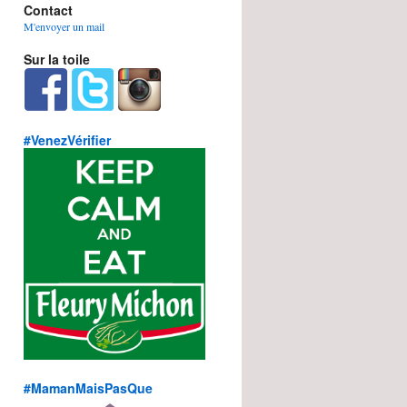
Contact
M'envoyer un mail
Sur la toile
#VenezVérifier
#MamanMaisPasQue