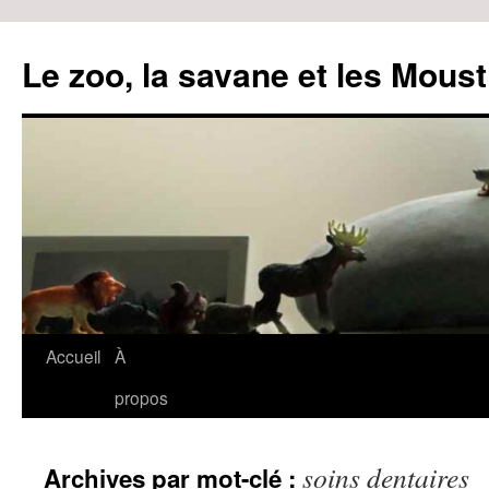
Le zoo, la savane et les Moust
Accueil
À
Aller
propos
au
contenu
soins dentaires
Archives par mot-clé :