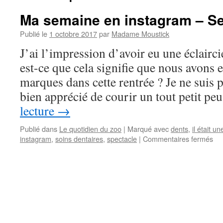
Ma semaine en instagram – S
Publié le
1 octobre 2017
par
Madame Moustick
J’ai l’impression d’avoir eu une éclairci
est-ce que cela signifie que nous avons 
marques dans cette rentrée ? Je ne suis p
bien apprécié de courir un tout petit p
lecture
→
Publié dans
Le quotidien du zoo
|
Marqué avec
dents
,
il était un
instagram
,
soins dentaires
,
spectacle
|
Commentaires fermés
sur
Ma
se
en
in
–
Se
39