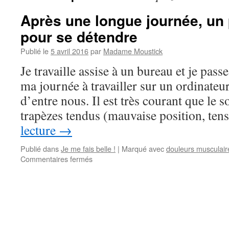
Après une longue journée, un
pour se détendre
Publié le
5 avril 2016
par
Madame Moustick
Je travaille assise à un bureau et je pas
ma journée à travailler sur un ordinat
d’entre nous. Il est très courant que le so
trapèzes tendus (mauvaise position, te
lecture
→
Publié dans
Je me fais belle !
|
Marqué avec
douleurs musculair
Commentaires fermés
sur
Après
une
longue
journée,
un
petit