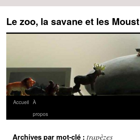
Le zoo, la savane et les Moust
Accueil
À
Aller
propos
au
contenu
trapèzes
Archives par mot-clé :