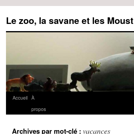
Le zoo, la savane et les Moust
Accueil
À
Aller
propos
au
contenu
vacances
Archives par mot-clé :