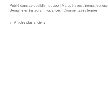
Publié dans
Le quotidien du zoo
|
Marqué avec
cinéma
,
jeuness
Semaine en instagram
,
vacances
|
Commentaires fermés
sur
Ma
semai
←
Articles plus anciens
en
instag
–
Semai
15