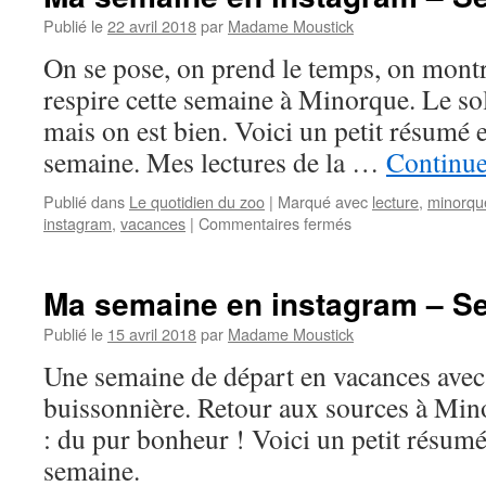
instagram
–
Publié le
22 avril 2018
par
Madame Moustick
Semaine
On se pose, on prend le temps, on montr
17
respire cette semaine à Minorque. Le sol
mais on est bien. Voici un petit résumé 
semaine. Mes lectures de la …
Continue
Publié dans
Le quotidien du zoo
|
Marqué avec
lecture
,
minorqu
instagram
,
vacances
|
Commentaires fermés
sur
Ma
semaine
en
Ma semaine en instagram – S
instagram
–
Publié le
15 avril 2018
par
Madame Moustick
Semaine
Une semaine de départ en vacances avec
16
buissonnière. Retour aux sources à Min
: du pur bonheur ! Voici un petit résumé
semaine.