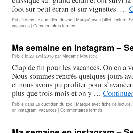
classique sur grand écran et ont suivi 
foot sur petit écran et sur vignettes. …
C
Publié dans
Le quotidien du zoo
|
Marqué avec
juillet
,
lecture
,
S
vacances
|
Commentaires fermés
sur
Notre
mois
de
Ma semaine en instagram – S
juillet
en
Publié le
29 avril 2018
par
Madame Moustick
photos
Clap de fin pour les vacances. On en a v
Nous sommes rentrés quelques jours avant
et nous avons pu profiter pour s’avancer
plus que trois mois et on y …
Continuer
Publié dans
Le quotidien du zoo
|
Marqué avec
fiche de lecture
,
en instagram
,
vacances
|
Commentaires fermés
sur
Ma
semaine
en
Ma semaine en instagram – S