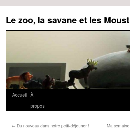
Le zoo, la savane et les Moust
Accueil
À
Aller
propos
au
contenu
←
Du nouveau dans notre petit-déjeuner !
Ma semaine 