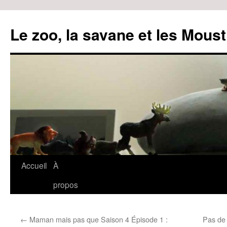
Le zoo, la savane et les Moust
Accueil
À
Aller
propos
au
contenu
←
Maman mais pas que Saison 4 Épisode 1 :
Pas de 