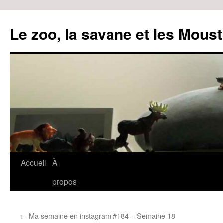
Le zoo, la savane et les Moust
Accueil
À
Aller
propos
au
contenu
←
Ma semaine en instagram #184 – Semaine 18