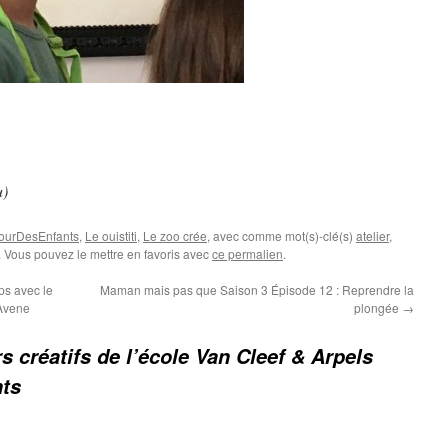
u)
ourDesEnfants
,
Le ouistiti
,
Le zoo crée
, avec comme mot(s)-clé(s)
atelier
,
. Vous pouvez le mettre en favoris avec
ce permalien
.
ps avec le
Maman mais pas que Saison 3 Épisode 12 : Reprendre la
’Avene
plongée
→
rs créatifs de l’école Van Cleef & Arpels
ts