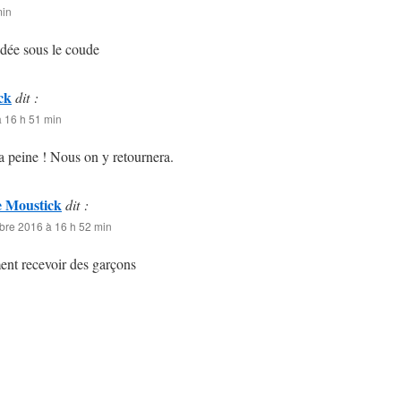
min
’idée sous le coude
ck
dit :
 16 h 51 min
a peine ! Nous on y retournera.
 Moustick
dit :
bre 2016 à 16 h 52 min
ment recevoir des garçons