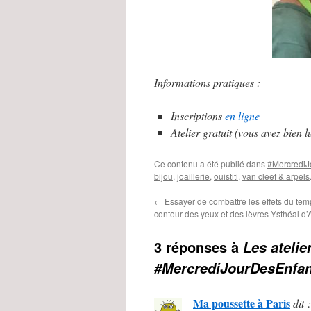
Informations pratiques :
Inscriptions
en ligne
Atelier gratuit (vous avez bien l
Ce contenu a été publié dans
#MercrediJ
bijou
,
joaillerie
,
ouistiti
,
van cleef & arpels
←
Essayer de combattre les effets du tem
contour des yeux et des lèvres Ysthéal d
3 réponses à
Les atelie
#MercrediJourDesEnfan
Ma poussette à Paris
dit :