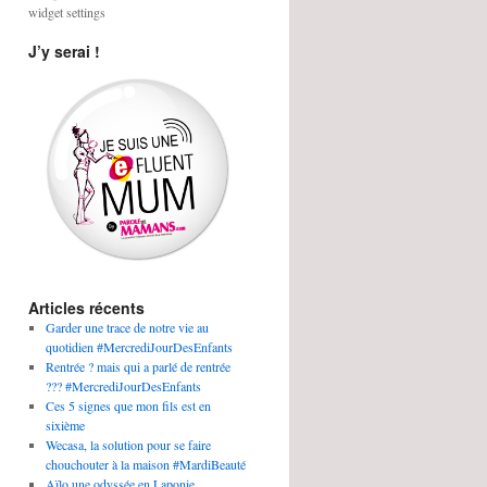
widget settings
J’y serai !
Articles récents
Garder une trace de notre vie au
quotidien #MercrediJourDesEnfants
Rentrée ? mais qui a parlé de rentrée
??? #MercrediJourDesEnfants
Ces 5 signes que mon fils est en
sixième
Wecasa, la solution pour se faire
chouchouter à la maison #MardiBeauté
Aïlo une odyssée en Laponie