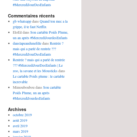
#MercrediJourDesEnfants
Commentaires récents
gb whatsapp
dans
Quand ton mec a la
grippe, il te faut Netflix
EloEil
dans
Son cartable Poids Plume,
un an après #MercrediJourdesEnfants
danslapeaudunefille
dans
Rentrée ?
mais qui a parlé de rentrée ???
#MercrediJourDesEnfants
Rentrée ? mais qui a parlé de rentrée
??? #MercrediJourDesEnfants | Le
zoo, la savane et les Mousticks
dans
Le cartable Poids plume : le cartable
increvable
Mimouboubou
dans
Son cartable
Poids Plume, un an après
#MercrediJourdesEnfants
Archives
octobre 2019
août 2019
avril 2019
mars 2019
janvier 2019