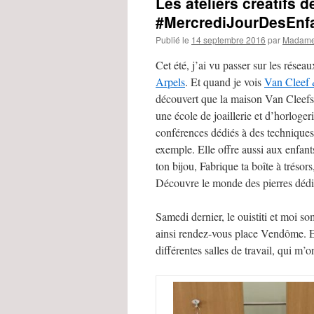
Les ateliers créatifs d
#MercrediJourDesEnf
Publié le
14 septembre 2016
par
Madame
Cet été, j’ai vu passer sur les réseaux
Arpels
. Et quand je vois
Van Cleef 
découvert que la maison Van Cleefs &
une école de joaillerie et d’horloge
conférences dédiés à des technique
exemple. Elle offre aussi aux enfants
ton bijou, Fabrique ta boîte à trésor
Découvre le monde des pierres dédié
Samedi dernier, le ouistiti et moi so
ainsi rendez-vous place Vendôme. E
différentes salles de travail, qui m’on