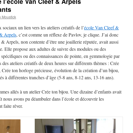
e l’école Van Cleef & Arpels
ants
 Moustick
 sociaux un lien vers les ateliers créatifs de l’
école Van Cleef &
& Arpels
, c’est comme un réflexe de Pavlov, je clique. J’ai donc
 Arpels, non contente d’être une joaillerie réputée, avait aussi
rie. Elle propose aux adultes de suivre des modules ou des
s spécifiques ou des connaissances de pointe, en gemmologie par
 des ateliers créatifs de deux heures sur différents thèmes : Crée
s, Crée ton horloge précieuse, évolution de la création d’un bijou,
s à différentes tranches d’âge (5-8 ans, 8-12 ans, 13-16 ans).
mmes allés à un atelier Crée ton bijou. Une dizaine d’enfants avait
t nous avons pu déambuler dans l’école et découvrir les
t faite rêver.