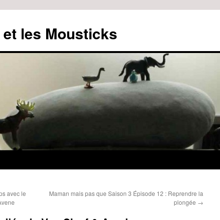
 et les Mousticks
ps avec le
Maman mais pas que Saison 3 Épisode 12 : Reprendre la
’Avene
plongée
→