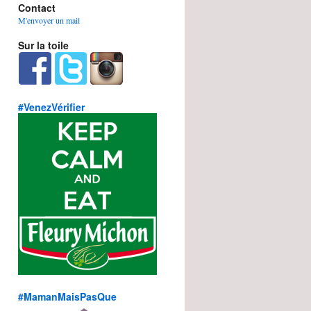
Contact
M'envoyer un mail
Sur la toile
#VenezVérifier
#MamanMaisPasQue