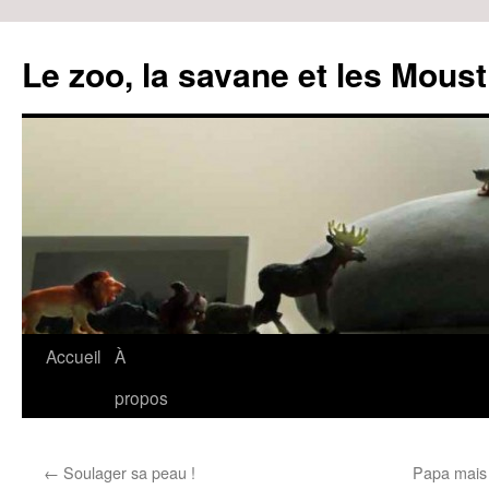
Le zoo, la savane et les Moust
Accueil
À
Aller
propos
au
contenu
←
Soulager sa peau !
Papa mais 