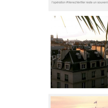
l’opération #VenezVerifier reste un souvenir