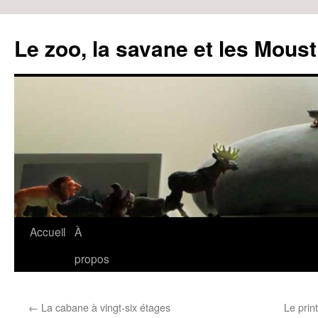
Le zoo, la savane et les Moust
Accueil
À
Aller
propos
au
contenu
←
La cabane à vingt-six étages
Le prin