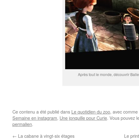
Après tout le monde, découvrir Balle
Ce contenu a été publié dans
Le quotidien du zoo
, avec comme 
Semaine en instagram
,
Une jonquille pour Curie
. Vous pouvez l
permalien
.
←
La cabane à vingt-six étages
Le prin