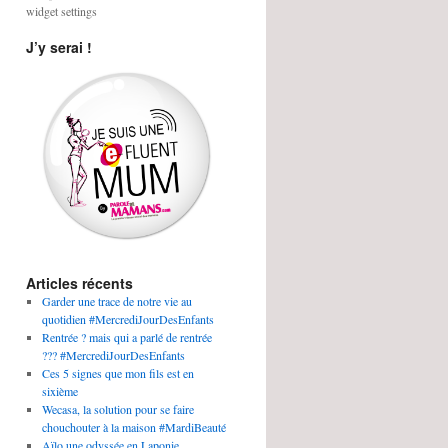
widget settings
J’y serai !
Articles récents
Garder une trace de notre vie au
quotidien #MercrediJourDesEnfants
Rentrée ? mais qui a parlé de rentrée
??? #MercrediJourDesEnfants
Ces 5 signes que mon fils est en
sixième
Wecasa, la solution pour se faire
chouchouter à la maison #MardiBeauté
Aïlo une odyssée en Laponie