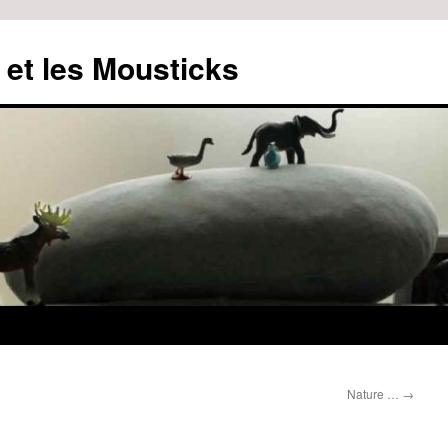
 et les Mousticks
Nature …
→