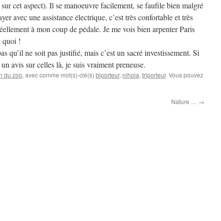
ur cet aspect). Il se manoeuvre facilement, se faufile bien malgré
ayer avec une assistance électrique, c’est très confortable et très
e réellement à mon coup de pédale. Je me vois bien arpenter Paris
 quoi !
 qu’il ne soit pas justifié, mais c’est un sacré investissement. Si
un avis sur celles là, je suis vraiment preneuse.
n du zoo
, avec comme mot(s)-clé(s)
biporteur
,
nihola
,
triporteur
. Vous pouvez
Nature …
→