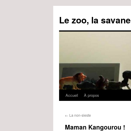
Le zoo, la savane
Accueil
À propos
Aller
au
←
La non-sieste
contenu
Maman Kangourou !