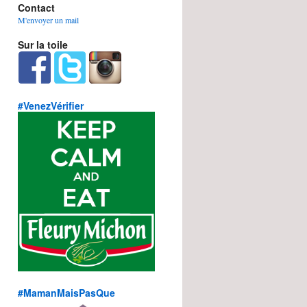
Contact
M'envoyer un mail
Sur la toile
#VenezVérifier
#MamanMaisPasQue