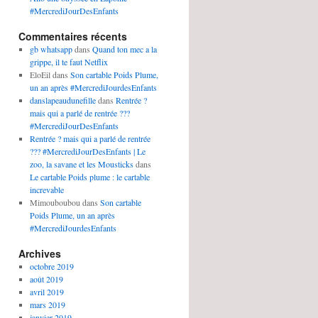
#MercrediJourDesEnfants
Commentaires récents
gb whatsapp
dans
Quand ton mec a la
grippe, il te faut Netflix
EloEil
dans
Son cartable Poids Plume,
un an après #MercrediJourdesEnfants
danslapeaudunefille
dans
Rentrée ?
mais qui a parlé de rentrée ???
#MercrediJourDesEnfants
Rentrée ? mais qui a parlé de rentrée
??? #MercrediJourDesEnfants | Le
zoo, la savane et les Mousticks
dans
Le cartable Poids plume : le cartable
increvable
Mimouboubou
dans
Son cartable
Poids Plume, un an après
#MercrediJourdesEnfants
Archives
octobre 2019
août 2019
avril 2019
mars 2019
janvier 2019