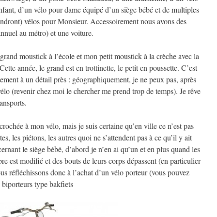
enfant, d’un vélo pour dame équipé d’un siège bébé et de multiples
endront) vélos pour Monsieur. Accessoirement nous avons des
nuel au métro) et une voiture.
rand moustick à l’école et mon petit moustick à la crèche avec la
te année, le grand est en trottinette, le petit en poussette. C’est
tement à un détail près : géographiquement, je ne peux pas, après
 vélo (revenir chez moi le chercher me prend trop de temps). Je rêve
ransports.
crochée à mon vélo, mais je suis certaine qu’en ville ce n’est pas
s, les piétons, les autres quoi ne s’attendent pas à ce qu’il y ait
ernant le siège bébé, d’abord je n’en ai qu’un et en plus quand les
re est modifié et des bouts de leurs corps dépassent (en particulier
ous réfléchissons donc à l’achat d’un vélo porteur (vous pouvez
s biporteurs type bakfiets