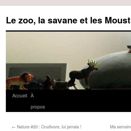
Le zoo, la savane et les Moust
Accueil
À
Aller
propos
au
contenu
←
Nature #20 : Crudivore, lui jamais !
Ma semain