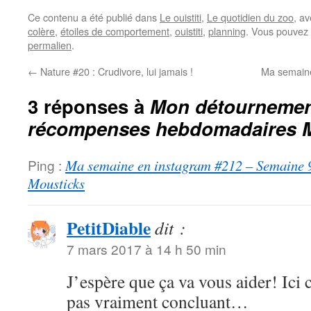
Ce contenu a été publié dans
Le ouistiti
,
Le quotidien du zoo
, a
colère
,
étoiles de comportement
,
ouistiti
,
planning
. Vous pouvez 
permalien
.
←
Nature #20 : Crudivore, lui jamais !
Ma semain
3 réponses à
Mon détournement
récompenses hebdomadaires 
Ping :
Ma semaine en instagram #212 – Semaine 9 |
Mousticks
PetitDiable
dit :
7 mars 2017 à 14 h 50 min
J’espère que ça va vous aider! Ici c
pas vraiment concluant…