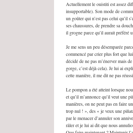
Actuellement le ouistiti est assez d
insupportable). Son mode de communic
un goûter qui n’est pas celui qu’il s
ses chaussures, de prendre sa douche,
il grogne parce qu’il aurait préféré
Je me sens un peu désemparée parce 
commencé par crier plus fort que lui ;
décidé de ne pas m’énerver mais de n
gorge, c’est déjà cela). Je lui ai 
cette manière, il me dit ne pas réuss
Le pompon a été atteint lorsque nou
et qu’il m’annonce qu’il veut une piñ
manières, on ne peut pas en faire u
trop nul ! », des « je veux une piñat
par le menacer d’annuler son anniver
râler et je lui ai dit que nous annuli
Que faire maintenant ? Maintenir l’an