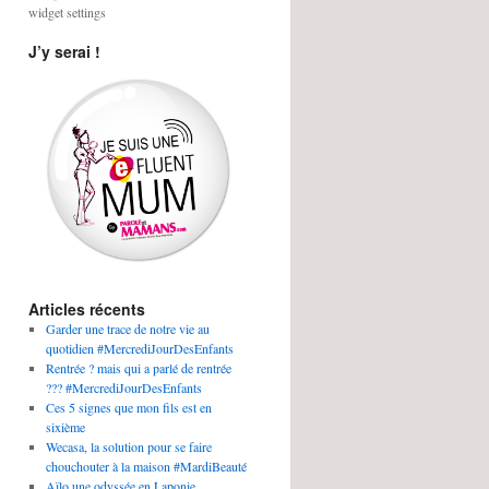
widget settings
J’y serai !
Articles récents
Garder une trace de notre vie au
quotidien #MercrediJourDesEnfants
Rentrée ? mais qui a parlé de rentrée
??? #MercrediJourDesEnfants
Ces 5 signes que mon fils est en
sixième
Wecasa, la solution pour se faire
chouchouter à la maison #MardiBeauté
Aïlo une odyssée en Laponie