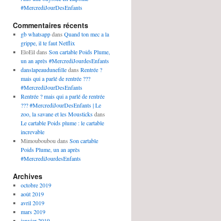
#MercrediJourDesEnfants
Commentaires récents
gb whatsapp
dans
Quand ton mec a la
grippe, il te faut Netflix
EloEil
dans
Son cartable Poids Plume,
un an après #MercrediJourdesEnfants
danslapeaudunefille
dans
Rentrée ?
mais qui a parlé de rentrée ???
#MercrediJourDesEnfants
Rentrée ? mais qui a parlé de rentrée
??? #MercrediJourDesEnfants | Le
zoo, la savane et les Mousticks
dans
Le cartable Poids plume : le cartable
increvable
Mimouboubou
dans
Son cartable
Poids Plume, un an après
#MercrediJourdesEnfants
Archives
octobre 2019
août 2019
avril 2019
mars 2019
janvier 2019