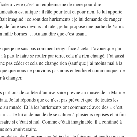
ifficile à vivre (c’est un euphémisme de mère pour dire
ation est unique : il râle pour tout et pour rien. Je lui apporte
’était imaginé : ce sont des hurlements ; je lui demande de ranger
 de faire ses devoirs : il râle ; je lui propose une partie de Yam’s :
 un mille bornes … Autant dire que c’est usant.
que je ne sais pas comment réagir face à cela. J’avoue que j’ai
 à part le faire se rouler par terre, cela n’a rien changé. J’ai aussi
e pas céder et cela ne change rien (sauf que j’ai moins mal à la
expliqué que nous ne pouvions pas nous entendre et communiquer de
ir à changer.
s parlions de sa fête d’anniversaire prévue au musée de la Marine
ata. Je lui réponds que ce n’est pas prévu et que, de toutes les
ne au musée. Et là les hurlements ont commencé avec des « c’est
a » … Je lui ai demandé de se calmer à plusieurs reprises et ai fini
saire si c’était si nul. Comme c’était imaginable, il a continué à
ons son anniversaire.
nulation de l’anniversaire (et je dois le faire avant jeudi pour ne