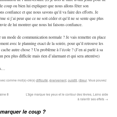
le coup ou bien lui expliquer que nous allons fêter son
ns confiance et que nous savons qu’il va faire des efforts. Je
e si j’ai peur que ce ne soit céder et qu’il ne se sente que plus
envie de lui montrer que nous lui faisons confiance.
er un mode de communication normale ? Je vais remettre en place
nt avec le planning exact de la soirée, pour qu’il retrouve les
 cache autre chose ? Un problème à l’école ? (J’en ai parlé à sa
un peu plus difficile mais rien d’alarmant et qui sera attentive)
urs…
 avec comme mot(s)-clé(s)
difficulté
,
énervement
,
ouistiti
,
râleur
. Vous pouvez
aine 8
L’âge marque les yeux et le contour des lèvres, Laino aide
à ralentir ses effets
→
arquer le coup ?