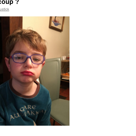
coup ?
stick