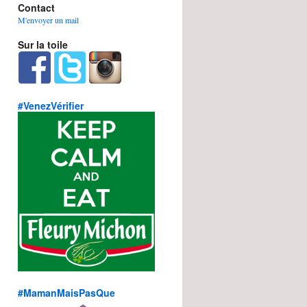
Contact
M'envoyer un mail
Sur la toile
#VenezVérifier
#MamanMaisPasQue