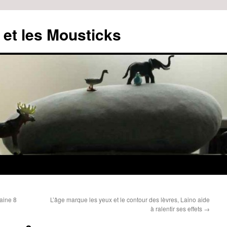
 et les Mousticks
aine 8
L’âge marque les yeux et le contour des lèvres, Laino aide
à ralentir ses effets
→