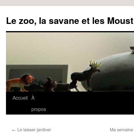
Le zoo, la savane et les Moust
Accueil
À
Aller
propos
au
contenu
←
Le laisser jardiner
Ma semaine 