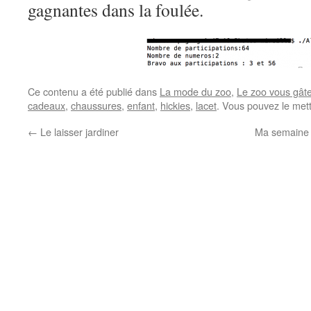
gagnantes dans la foulée.
Ce contenu a été publié dans
La mode du zoo
,
Le zoo vous gât
cadeaux
,
chaussures
,
enfant
,
hickies
,
lacet
. Vous pouvez le met
←
Le laisser jardiner
Ma semaine 