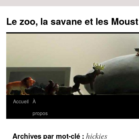
Le zoo, la savane et les Moust
Accueil
À
Aller
propos
au
contenu
hickies
Archives par mot-clé :