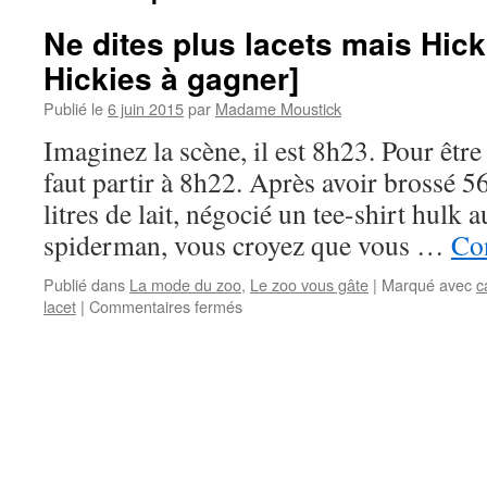
Ne dites plus lacets mais Hick
Hickies à gagner]
Publié le
6 juin 2015
par
Madame Moustick
Imaginez la scène, il est 8h23. Pour être 
faut partir à 8h22. Après avoir brossé 
litres de lait, négocié un tee-shirt hulk a
spiderman, vous croyez que vous …
Con
Publié dans
La mode du zoo
,
Le zoo vous gâte
|
Marqué avec
c
lacet
|
Commentaires fermés
sur
Ne
dites
plus
lacets
mais
Hickies
[+
2