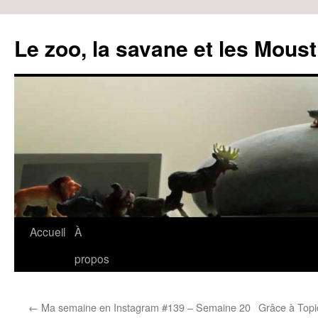
Le zoo, la savane et les Moust
Accueil
À
Aller
propos
au
contenu
←
Ma semaine en Instagram #139 – Semaine 20
Grâce à Topic