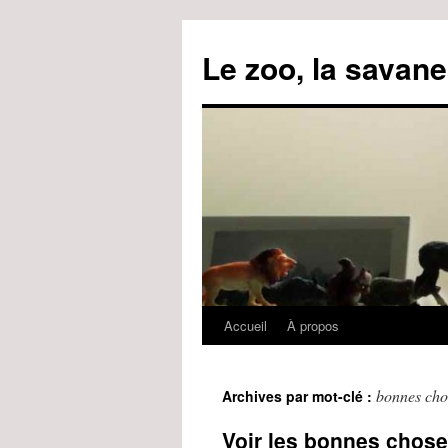
Le zoo, la savane
Accueil
À propos
Aller
au
bonnes cho
Archives par mot-clé :
contenu
Voir les bonnes chos