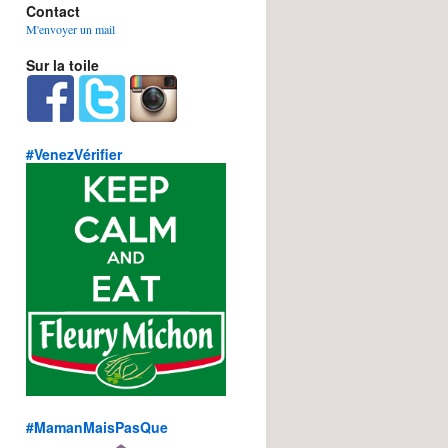
Contact
M'envoyer un mail
Sur la toile
#VenezVérifier
#MamanMaisPasQue