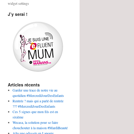
widget settings
J’y serai !
Articles récents
Garder une trace de notre vie au
quotidien #MercrediJourDesEnfants
Rentrée ? mais qui a parlé de rentrée
??? #MercrediJourDesEnfants
Ces 5 signes que mon fils est en
sixième
Wecasa, la solution pour se faire
chouchouter à la maison #MardiBeauté
Aïlo une odyssée en Laponie