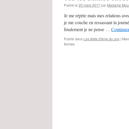
Publié le
20 mars 2017
par
Madame Mous
Je me répète mais mes relations avec
je me couche en ressassant la journée
finalement je ne pense …
Continuer
Publié dans
Les états d'âme du zoo
|
Mar
fermés
sur
Voir
les
bonnes
choses