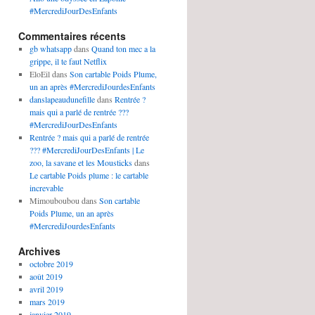
#MercrediJourDesEnfants
Commentaires récents
gb whatsapp
dans
Quand ton mec a la
grippe, il te faut Netflix
EloEil
dans
Son cartable Poids Plume,
un an après #MercrediJourdesEnfants
danslapeaudunefille
dans
Rentrée ?
mais qui a parlé de rentrée ???
#MercrediJourDesEnfants
Rentrée ? mais qui a parlé de rentrée
??? #MercrediJourDesEnfants | Le
zoo, la savane et les Mousticks
dans
Le cartable Poids plume : le cartable
increvable
Mimouboubou
dans
Son cartable
Poids Plume, un an après
#MercrediJourdesEnfants
Archives
octobre 2019
août 2019
avril 2019
mars 2019
janvier 2019