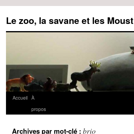
Le zoo, la savane et les Moust
Accueil
À
Aller
propos
au
contenu
brio
Archives par mot-clé :