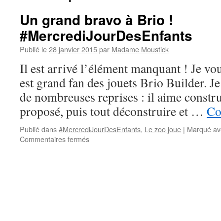
Un grand bravo à Brio !
#MercrediJourDesEnfants
Publié le
28 janvier 2015
par
Madame Moustick
Il est arrivé l’élément manquant ! Je vou
est grand fan des jouets Brio Builder. Je
de nombreuses reprises : il aime constr
proposé, puis tout déconstruire et …
Co
Publié dans
#MercrediJourDesEnfants
,
Le zoo joue
|
Marqué av
Commentaires fermés
sur
Un
grand
bravo
à
Brio
!
#MercrediJourDesEnfants