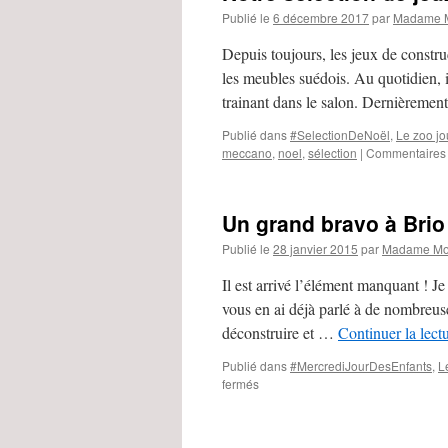
Publié le
6 décembre 2017
par
Madame M
Depuis toujours, les jeux de constru
les meubles suédois. Au quotidien, i
trainant dans le salon. Dernièreme
Publié dans
#SelectionDeNoël
,
Le zoo j
meccano
,
noel
,
sélection
|
Commentaires
Un grand bravo à Bri
Publié le
28 janvier 2015
par
Madame Mou
Il est arrivé l’élément manquant ! Je
vous en ai déjà parlé à de nombreuse
déconstruire et …
Continuer la lect
Publié dans
#MercrediJourDesEnfants
,
L
fermés
sur
Un
grand
bravo