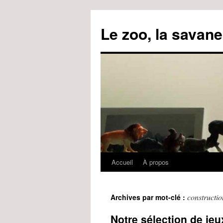
Le zoo, la savane
Accueil
À propos
Aller
au
constructio
Archives par mot-clé :
contenu
Notre sélection de je