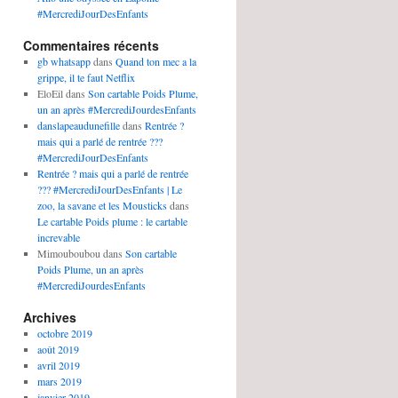
#MercrediJourDesEnfants
Commentaires récents
gb whatsapp
dans
Quand ton mec a la
grippe, il te faut Netflix
EloEil
dans
Son cartable Poids Plume,
un an après #MercrediJourdesEnfants
danslapeaudunefille
dans
Rentrée ?
mais qui a parlé de rentrée ???
#MercrediJourDesEnfants
Rentrée ? mais qui a parlé de rentrée
??? #MercrediJourDesEnfants | Le
zoo, la savane et les Mousticks
dans
Le cartable Poids plume : le cartable
increvable
Mimouboubou
dans
Son cartable
Poids Plume, un an après
#MercrediJourdesEnfants
Archives
octobre 2019
août 2019
avril 2019
mars 2019
janvier 2019