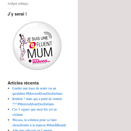
widget settings
J’y serai !
Articles récents
Garder une trace de notre vie au
quotidien #MercrediJourDesEnfants
Rentrée ? mais qui a parlé de rentrée
??? #MercrediJourDesEnfants
Ces 5 signes que mon fils est en
sixième
Wecasa, la solution pour se faire
chouchouter à la maison #MardiBeauté
Aïlo une odyssée en Laponie