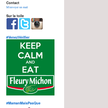
Contact
M'envoyer un mail
Sur la toile
#VenezVérifier
#MamanMaisPasQue