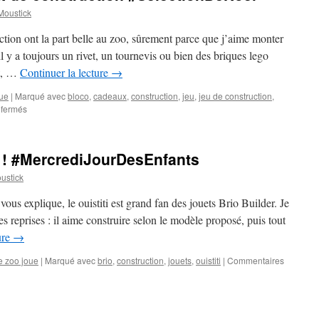
oustick
ction ont la part belle au zoo, sûrement parce que j’aime monter
l y a toujours un rivet, un tournevis ou bien des briques lego
nt, …
Continuer la lecture
→
oue
|
Marqué avec
bloco
,
cadeaux
,
construction
,
jeu
,
jeu de construction
,
 fermés
sur
Notre
sélection
de
o ! #MercrediJourDesEnfants
jeux
de
stick
construction
#SelectionDeNoël
 vous explique, le ouistiti est grand fan des jouets Brio Builder. Je
s reprises : il aime construire selon le modèle proposé, puis tout
ure
→
e zoo joue
|
Marqué avec
brio
,
construction
,
jouets
,
ouistiti
|
Commentaires