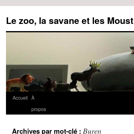
Le zoo, la savane et les Moust
Accueil
À
Aller
propos
au
contenu
Buren
Archives par mot-clé :