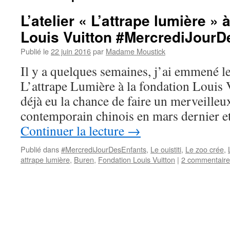
L’atelier « L’attrape lumière » 
Louis Vuitton #MercrediJourD
Publié le
22 juin 2016
par
Madame Moustick
Il y a quelques semaines, j’ai emmené le o
L’attrape Lumière à la fondation Louis 
déjà eu la chance de faire un merveilleux 
contemporain chinois en mars dernier 
Continuer la lecture
→
Publié dans
#MercrediJourDesEnfants
,
Le ouistiti
,
Le zoo crée
,
attrape lumière
,
Buren
,
Fondation Louis Vuitton
|
2 commentaire