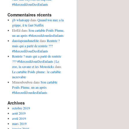
#MercrediJourDesEnfants
Commentaires récents
gb whatsapp
dans
Quand ton mec a la
grippe, il te faut Netflix
EloEil
dans
Son cartable Poids Plume,
un an après #MercrediJourdesEnfants
danslapeaudunefille
dans
Rentrée ?
mais qui a parlé de rentrée ???
#MercrediJourDesEnfants
Rentrée ? mais qui a parlé de rentrée
??? #MercrediJourDesEnfants | Le
zoo, la savane et les Mousticks
dans
Le cartable Poids plume : le cartable
increvable
Mimouboubou
dans
Son cartable
Poids Plume, un an après
#MercrediJourdesEnfants
Archives
octobre 2019
août 2019
avril 2019
mars 2019
janvier 2019