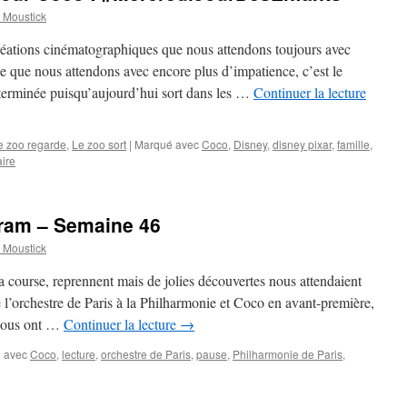
Moustick
réations cinématographiques que nous attendons toujours avec
e que nous attendons avec encore plus d’impatience, c’est le
 terminée puisqu’aujourd’hui sort dans les …
Continuer la lecture
e zoo regarde
,
Le zoo sort
|
Marqué avec
Coco
,
Disney
,
disney pixar
,
famille
,
ire
ram – Semaine 46
Moustick
sa course, reprennent mais de jolies découvertes nous attendaient
e l’orchestre de Paris à la Philharmonie et Coco en avant-première,
 nous ont …
Continuer la lecture
→
 avec
Coco
,
lecture
,
orchestre de Paris
,
pause
,
Philharmonie de Paris
,