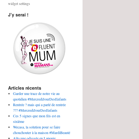
widget settings
J’y serai !
Articles récents
Garder une trace de notre vie au
quotidien #MercrediJourDesEnfants
Rentrée ? mais qui a parlé de rentrée
??? #MercrediJourDesEnfants
Ces 5 signes que mon fils est en
sixième
Wecasa, la solution pour se faire
chouchouter à la maison #MardiBeauté
Aïlo une odyssée en Laponie