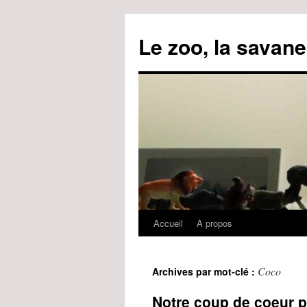
Le zoo, la savane
Accueil
À propos
Aller
au
Coco
Archives par mot-clé :
contenu
Notre coup de coeur 