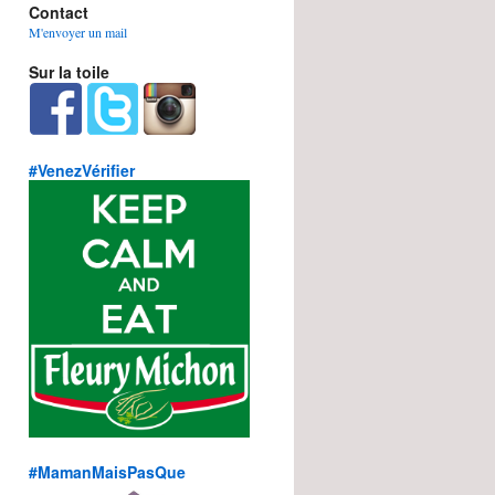
Contact
M'envoyer un mail
Sur la toile
#VenezVérifier
#MamanMaisPasQue