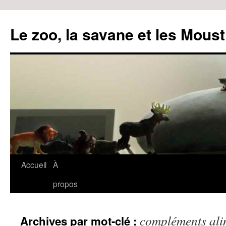
Le zoo, la savane et les Moust
Accueil
À
Aller
propos
au
contenu
compléments ali
Archives par mot-clé :