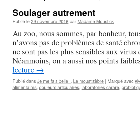
Soulager autrement
Publié le
29 novembre 2016
par
Madame Moustick
Au zoo, nous sommes, par bonheur, tou
n’avons pas de problèmes de santé chron
ne sont pas les plus sensibles aux virus d
Néanmoins, on a aussi nos points faibl
lecture
→
Publié dans
Je me fais belle !
,
Le moustizèbre
|
Marqué avec
#M
alimentaires
,
douleurs articulaires
,
laboratoires carare
,
probiotiq