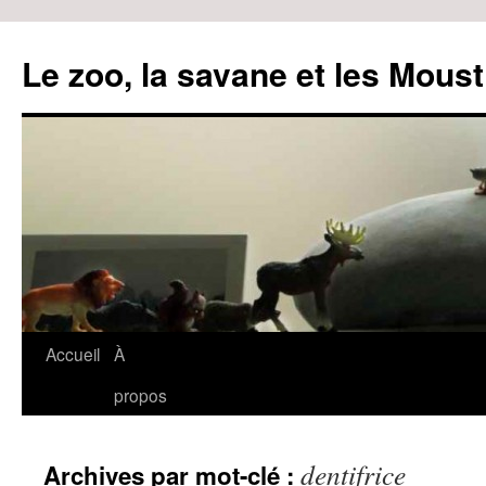
Le zoo, la savane et les Moust
Accueil
À
Aller
propos
au
contenu
dentifrice
Archives par mot-clé :