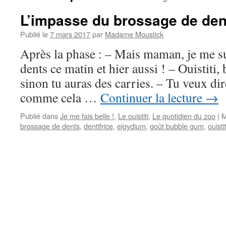
L’impasse du brossage de den
Publié le
7 mars 2017
par
Madame Moustick
Après la phase : – Mais maman, je me su
dents ce matin et hier aussi ! – Ouistiti, 
sinon tu auras des carries. – Tu veux dir
comme cela …
Continuer la lecture
→
Publié dans
Je me fais belle !
,
Le ouistiti
,
Le quotidien du zoo
|
M
brossage de dents
,
dentifrice
,
elgydium
,
goût bubble gum
,
ouistit