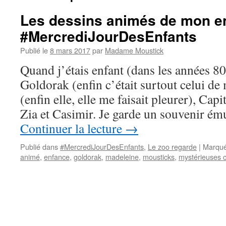
Les dessins animés de mon e
#MercrediJourDesEnfants
Publié le
8 mars 2017
par
Madame Moustick
Quand j’étais enfant (dans les années 80
Goldorak (enfin c’était surtout celui de
(enfin elle, elle me faisait pleurer), Cap
Zia et Casimir. Je garde un souvenir é
Continuer la lecture
→
Publié dans
#MercrediJourDesEnfants
,
Le zoo regarde
|
Marqué
animé
,
enfance
,
goldorak
,
madeleine
,
mousticks
,
mystérieuses c