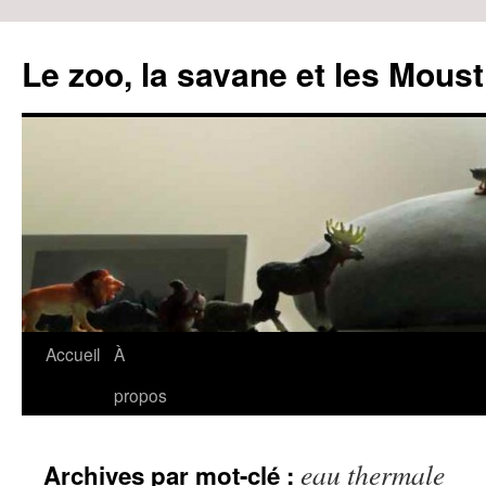
Le zoo, la savane et les Moust
Accueil
À
Aller
propos
au
contenu
eau thermale
Archives par mot-clé :