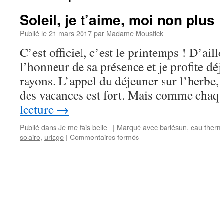
Soleil, je t’aime, moi non plus 
Publié le
21 mars 2017
par
Madame Moustick
C’est officiel, c’est le printemps ! D’aill
l’honneur de sa présence et je profite dé
rayons. L’appel du déjeuner sur l’herbe, 
des vacances est fort. Mais comme ch
lecture
→
Publié dans
Je me fais belle !
|
Marqué avec
bariésun
,
eau ther
solaire
,
uriage
|
Commentaires fermés
sur
Soleil,
je
t’aime,
moi
non
plus
!