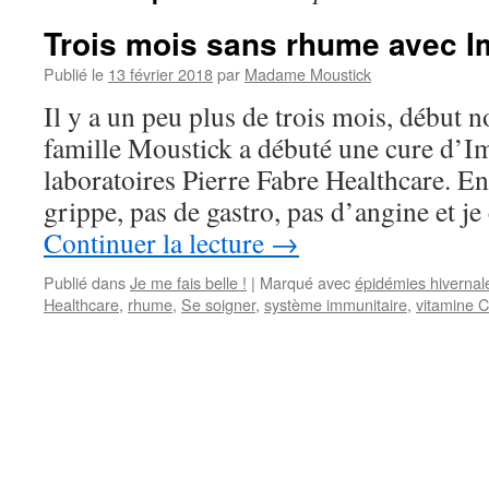
Trois mois sans rhume avec I
Publié le
13 février 2018
par
Madame Moustick
Il y a un peu plus de trois mois, début n
famille Moustick a débuté une cure d’I
laboratoires Pierre Fabre Healthcare. En
grippe, pas de gastro, pas d’angine et je
Continuer la lecture
→
Publié dans
Je me fais belle !
|
Marqué avec
épidémies hivernal
Healthcare
,
rhume
,
Se soigner
,
système immunitaire
,
vitamine C