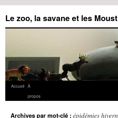
Le zoo, la savane et les Moust
Accueil
À
Aller
propos
au
contenu
épidémies hivern
Archives par mot-clé :