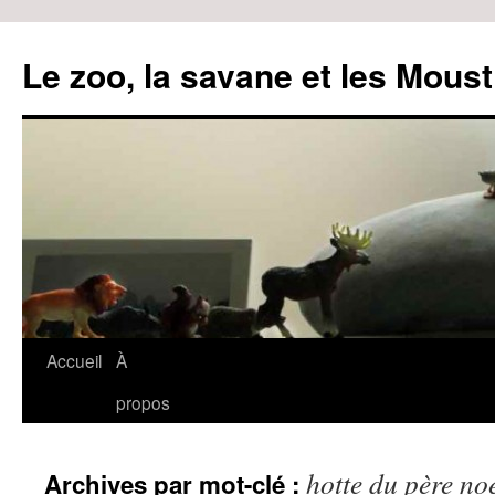
Le zoo, la savane et les Moust
Accueil
À
Aller
propos
au
contenu
hotte du père no
Archives par mot-clé :