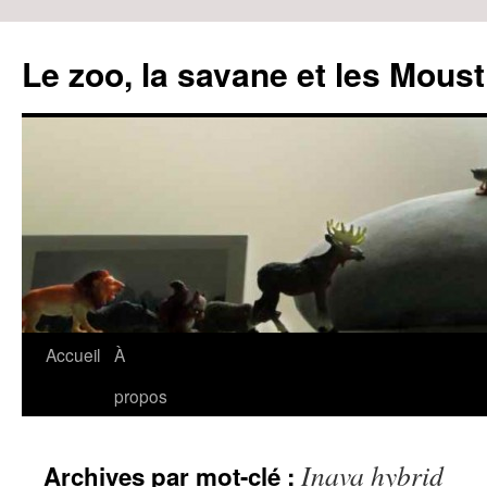
Le zoo, la savane et les Moust
Accueil
À
Aller
propos
au
contenu
Inava hybrid
Archives par mot-clé :